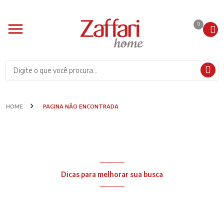
0
HOME
PAGINA NÃO ENCONTRADA
NENHUM RESULTADO ENCONTRADO
Dicas para melhorar sua busca
Verifique se não houve erro de digitação
Tente procurar termos mais gerais e filtrar o resultado de busca