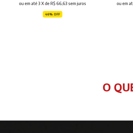
ou em até
3
X de
R$ 66,63
sem juros
ou em a
46% OFF
O QU