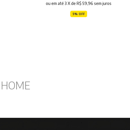
ou em até
3
X de
R$ 59,96
sem juros
5% OFF
I HOME