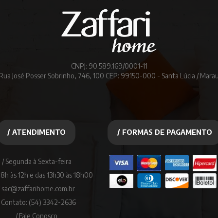
CNPJ: 90.589.169/0001-11
Rua José Posser Sobrinho, 746, 100 CEP: 99150-000 - Santa Lúcia / Mara
/ ATENDIMENTO
/ FORMAS DE PAGAMENTO
/ Segunda à Sexta-feira
08h às 12h e das 13h30 às 18h00
/ sac@zaffarihome.com.br
/ Contato: (54) 3342-2636
/ Fale Conosco