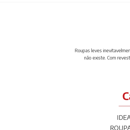
Roupas leves inevitavelmen
não existe. Com revest
C
IDE
ROUPA