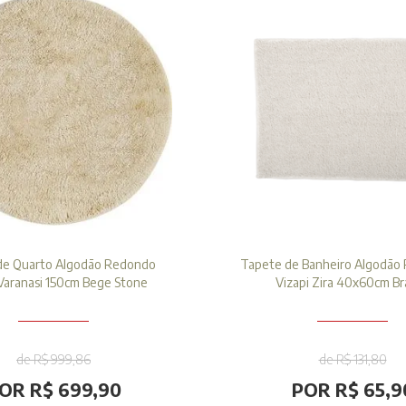
de Quarto Algodão Redondo
Tapete de Banheiro Algodão 
 Varanasi 150cm Bege Stone
Vizapi Zira 40x60cm B
de R$ 999,86
de R$ 131,80
OR R$ 699,90
POR R$ 65,9