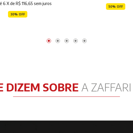
té
6
X de
R$ 116,65
sem juros
50% OFF
30% OFF
E DIZEM SOBRE
A ZAFFAR