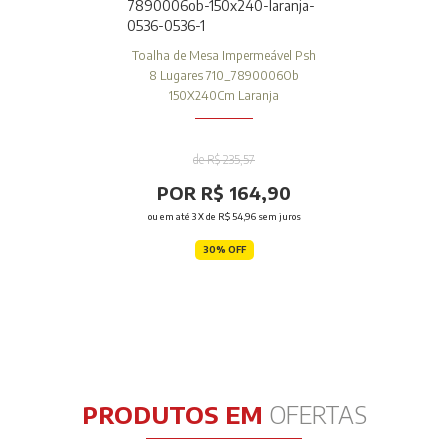
Toalha de Mesa Impermeável Psh
8 Lugares 710_7890006Ob
150X240Cm Laranja
de R$ 235,57
POR R$ 164,90
ou em até
3
X de
R$ 54,96
sem juros
30% OFF
PRODUTOS EM
OFERTAS