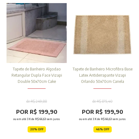
Tapete de Banheiro Algodao
Tapete de Banheiro Microfibra Base
Retangular Dupla Face Vizapi
Latex Antiderrapante Vizapi
Double 50x70cm Cake
Orlando 50x70cm Canela
de R$ 249,88
de R$ 375,40
POR R$ 199,90
POR R$ 199,90
ou em até
3
X de
R$ 66,63
sem juros
ou em até
3
X de
R$ 66,63
sem juros
20% OFF
46% OFF