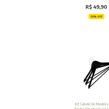
R$ 49,90
50% OFF
Kit Cabide De Madeira 
Adulto Wood com 3 44