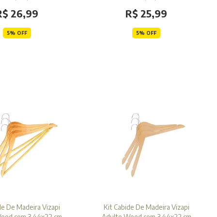
R$ 26,99
R$ 25,99
5% OFF
5% OFF
de De Madeira Vizapi
Kit Cabide De Madeira Vizapi
ood com 3 44x22 cm
Adulto Wood com 3 44x22 cm