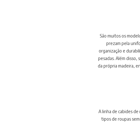
São muitos os modelo
prezam pela unifo
organização e durabil
pesadas. Além disso, 
da própria madeira, e
vantagem é a sua du
A linha de cabides de
tipos de roupas sem 