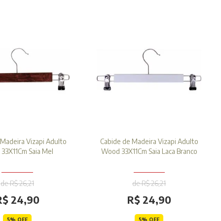
Madeira Vizapi Adulto
Cabide de Madeira Vizapi Adulto
33X11Cm Saia Mel
Wood 33X11Cm Saia Laca Branco
de R$ 26,21
de R$ 26,21
R$ 24,90
R$ 24,90
5% OFF
5% OFF