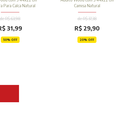
a Para Calca Natural
Camisa Natural
de R$ 63,98
de R$ 37,38
R$ 31,99
R$ 29,90
50% OFF
20% OFF