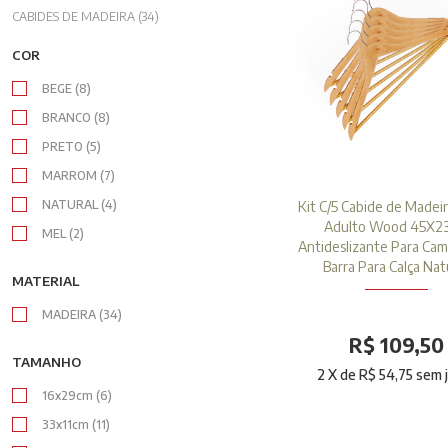
CABIDES DE MADEIRA (34)
COR
BEGE (8)
BRANCO (8)
PRETO (5)
MARROM (7)
NATURAL (4)
Kit C/5 Cabide de Madeir
Adulto Wood 45X2
MEL (2)
Antideslizante Para Ca
Barra Para Calça Nat
MATERIAL
MADEIRA (34)
R$ 109,50
TAMANHO
2
X de
R$ 54,75
sem 
16x29cm (6)
33x11cm (11)