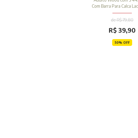
Com Barra Para Calca La
de R$ 79,80
R$ 39,90
50% OFF