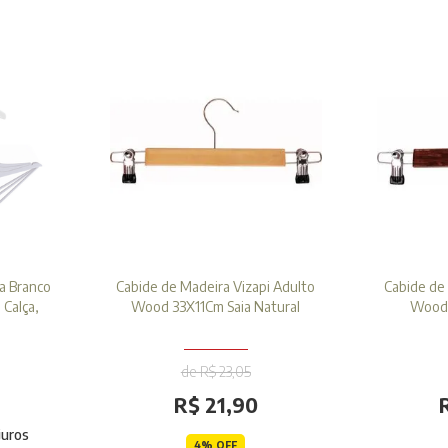
a Branco
Cabide de Madeira Vizapi Adulto
Cabide de 
 Calça,
Wood 33X11Cm Saia Natural
Wood 
de R$ 23,05
R$ 21,90
juros
4% OFF