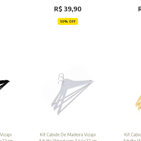
R$ 39,90
50% OFF
Vizapi
Kit Cabide De Madeira Vizapi
Kit Cabi
x22 cm
Adulto Wood com 3 44x22 cm
Adulto W