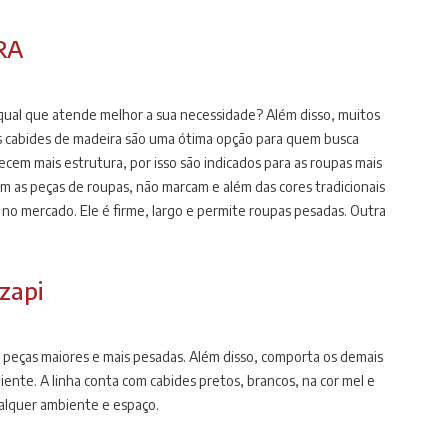
RA
qual que atende melhor a sua necessidade? Além disso, muitos
Os cabides de madeira são uma ótima opção para quem busca
ecem mais estrutura, por isso são indicados para as roupas mais
 as peças de roupas, não marcam e além das cores tradicionais
o mercado. Ele é firme, largo e permite roupas pesadas. Outra
, ternos, camisas sociais, casacos e roupas pesadas em geral.
zapi
r peças maiores e mais pesadas. Além disso, comporta os demais
iente. A linha conta com cabides pretos, brancos, na cor mel e
alquer ambiente e espaço.