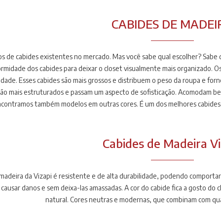
CABIDES DE MADEI
s de cabides existentes no mercado. Mas você sabe qual escolher? Sabe 
rmidade dos cabides para deixar o closet visualmente mais organizado. 
idade. Esses cabides são mais grossos e distribuem o peso da roupa e forn
são mais estruturados e passam um aspecto de sofisticação. Acomodam bem
ncontramos também modelos em outras cores. É um dos melhores cabides n
rabilidade, você vai ter cabides novos por anos. São ideais para: Jaquetas
Cabides de Madeira Vi
 madeira da Vizapi é resistente e de alta durabilidade, podendo comporta
causar danos e sem deixa-las amassadas. A cor do cabide fica a gosto do cl
natural. Cores neutras e modernas, que combinam com qu