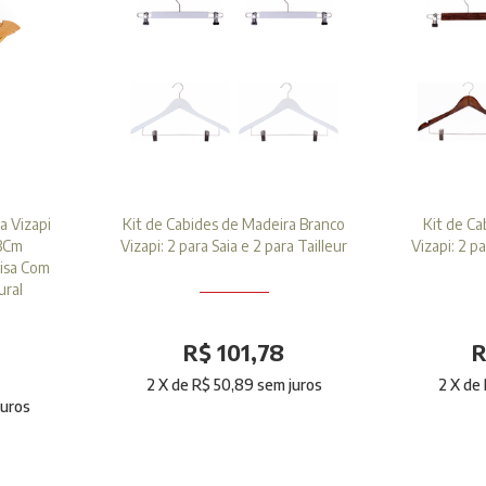
a Vizapi
Kit de Cabides de Madeira Branco
Kit de Ca
3Cm
Vizapi: 2 para Saia e 2 para Tailleur
Vizapi: 2 pa
misa Com
ural
R$ 101,78
R
2
X de
R$ 50,89
sem juros
2
X de
juros