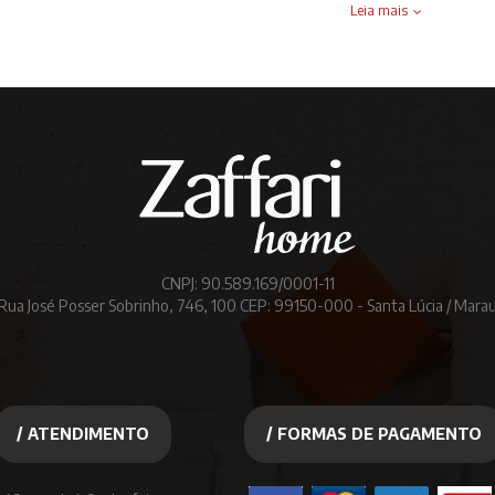
Leia mais
CNPJ: 90.589.169/0001-11
Rua José Posser Sobrinho, 746, 100 CEP: 99150-000 - Santa Lúcia / Mara
/ ATENDIMENTO
/ FORMAS DE PAGAMENTO