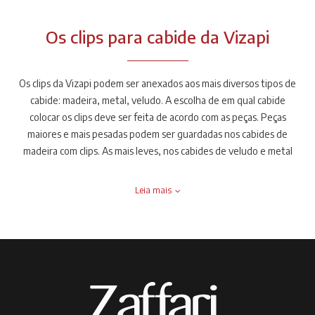
de madeira, de acrílico com ganchos ou o cabide com clips. Para
guardar suas peças de roupa no armário no quarto ou no closet,
Os clips para cabide da Vizapi
não basta apenas investir em um bom armário. Ele precisa contar
com os cabides específicos para cada peça de roupa, de modo a
conservá-las sem amassados e sem marcas indesejáveis. Com os
Os clips da Vizapi podem ser anexados aos mais diversos tipos de
clips para cabides fica mais fácil, afinal você pode dar uma cara
cabide: madeira, metal, veludo. A escolha de em qual cabide
nova ao seu cabide e assim, ele poderá possuir outras
colocar os clips deve ser feita de acordo com as peças. Peças
funcionalidades. Com os clipes é possível guardar saias, calças e
maiores e mais pesadas podem ser guardadas nos cabides de
outras roupas que dobradas poderiam amassar. Os clips também
madeira com clips. As mais leves, nos cabides de veludo e metal
auxiliam ao guardar blusinhas tomara que caia e vestidos que não
com clips.
possuem alças.
Leia mais