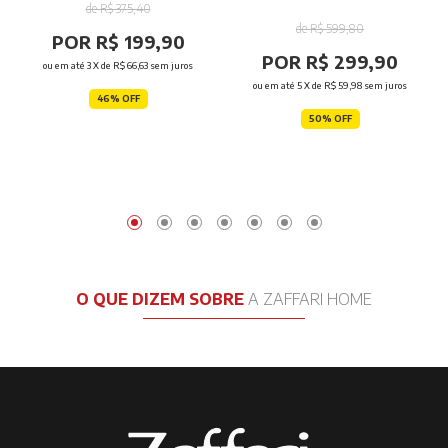
de R$ 375,40
de R$ 599,80
POR R$ 199,90
POR R$ 299,90
ou em até
3
X de
R$ 66,63
sem juros
ou em até
5
X de
R$ 59,98
sem juros
46% OFF
50% OFF
O QUE DIZEM SOBRE
A ZAFFARI HOME