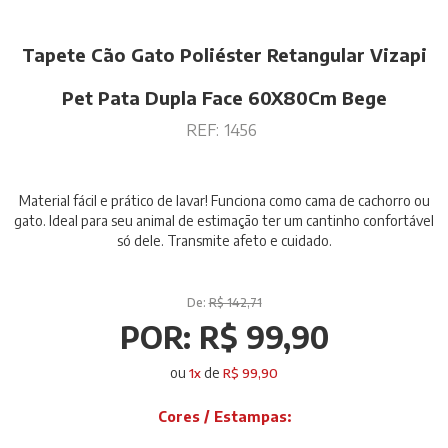
Tapete Cão Gato Poliéster Retangular Vizapi
Pet Pata Dupla Face 60X80Cm Bege
REF:
1456
Material fácil e prático de lavar! Funciona como cama de cachorro ou
gato. Ideal para seu animal de estimação ter um cantinho confortável
só dele. Transmite afeto e cuidado.
De:
R$ 142,71
POR:
R$ 99,90
ou
de
1
x
R$ 99,90
Cores / Estampas: