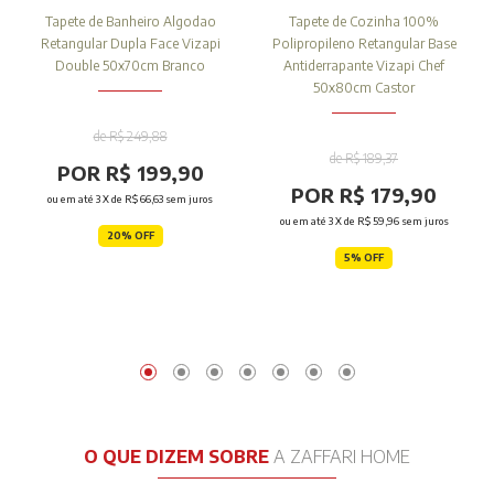
Tapete de Banheiro Algodao
Tapete de Cozinha 100%
Retangular Dupla Face Vizapi
Polipropileno Retangular Base
Double 50x70cm Branco
Antiderrapante Vizapi Chef
50x80cm Castor
de R$ 249,88
de R$ 189,37
POR R$ 199,90
POR R$ 179,90
ou em até
3
X de
R$ 66,63
sem juros
ou em até
3
X de
R$ 59,96
sem juros
20% OFF
5% OFF
O QUE DIZEM SOBRE
A ZAFFARI HOME