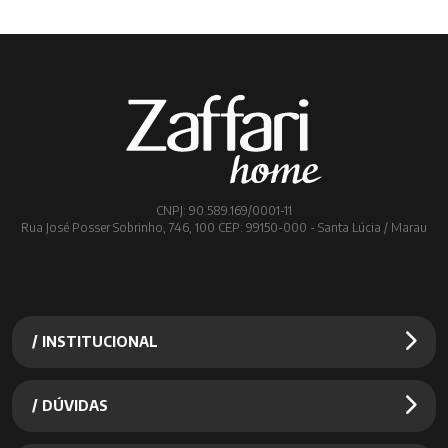
CNPJ: 90.589.169/0001-11
Rua José Posser Sobrinho, 746, 100 CEP: 99150-000 - Santa Lúcia / Marau
/ INSTITUCIONAL
/ DÚVIDAS