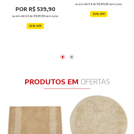
ou em até
6
X de
R$ 815,00
sem juros
POR R$ 539,90
25% OFF
ou em até
6
X de
R$ 89,98
sem juros
25% OFF
PRODUTOS EM
OFERTAS