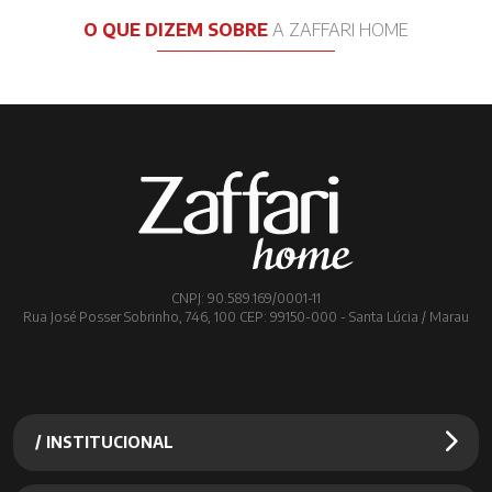
O QUE DIZEM SOBRE
A ZAFFARI HOME
CNPJ: 90.589.169/0001-11
Rua José Posser Sobrinho, 746, 100 CEP: 99150-000 - Santa Lúcia / Marau
/ INSTITUCIONAL