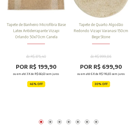
Tapete de Banheiro Microfibra Base
Tapete de Quarto Algodão
Latex Antiderrapante Vizapi
Redondo Vizapi Varanasi 150cm
Orlando 50x70cm Canela
Bege Stone
de R$ 375,40
de R$ 999,86
POR R$ 199,90
POR R$ 699,90
ou em até
3
X de
R$ 66,63
sem juros
ou em até
6
X de
R$ 116,65
sem juros
46% OFF
30% OFF