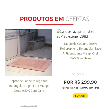
PRODUTOS EM
OFERTAS
Tapete de Cozinha 100%
Polipropileno Retangular Base
Antiderrapante Vizapi Chef
50x160cm Stone
de R$ 599,80
POR R$ 299,90
Tapete de Banheiro Algodao
Retangular Dupla Face Vizapi
ou em até
5
X de
R$ 59,98
sem juros
Double 50x70cm Cake
50% OFF
de R$ 249,88