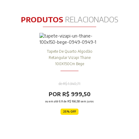
PRODUTOS
RELACIONADOS
Tapete De Quarto Algodão
Retangular Vizapi Thane
100X150Cm Bege
de R$ 1.340,71
POR R$ 999,50
ou em até
6
X de
R$ 166,58
sem juros
25% OFF