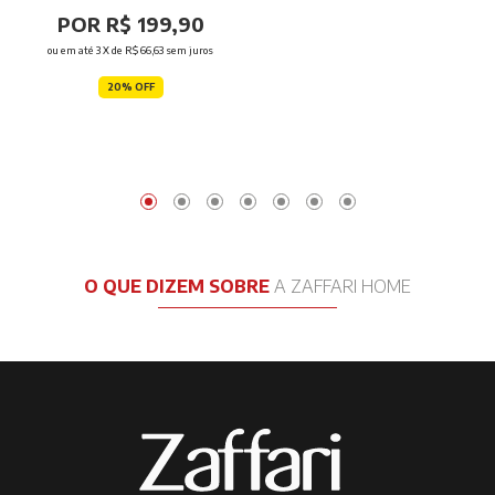
POR R$ 199,90
ou em até
3
X de
R$ 66,63
sem juros
20% OFF
O QUE DIZEM SOBRE
A ZAFFARI HOME