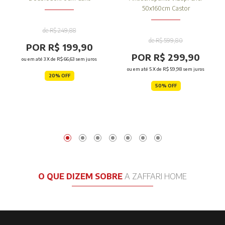
50x160cm Castor
de R$ 249,88
de R$ 599,80
POR R$ 199,90
POR R$ 299,90
ou em até
3
X de
R$ 66,63
sem juros
ou em até
5
X de
R$ 59,98
sem juros
20% OFF
50% OFF
O QUE DIZEM SOBRE
A ZAFFARI HOME