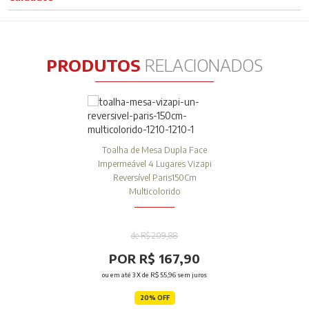
PRODUTOS
RELACIONADOS
Toalha de Mesa Dupla Face
Impermeável 4 Lugares Vizapi
Reversível Paris150Cm
Multicolorido
de R$ 209,88
POR R$ 167,90
ou em até
3
X de
R$ 55,96
sem juros
20% OFF