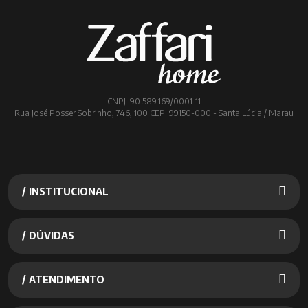
CNPJ: 90.589.169/0001-11
Rua José Posser Sobrinho, 746, 100 CEP: 99150-000 - Santa Lúcia / Marau
/ INSTITUCIONAL
/ DÚVIDAS
/ ATENDIMENTO