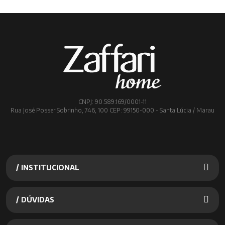
antiderrapante, garantindo que não ocorra escorregões e
possíveis quedas.
CNPJ: 90.589.169/0001-11
Rua José Posser Sobrinho, 746, 100 CEP: 99150-000 - Santa Lúcia / Marau
/ INSTITUCIONAL
/ DÚVIDAS