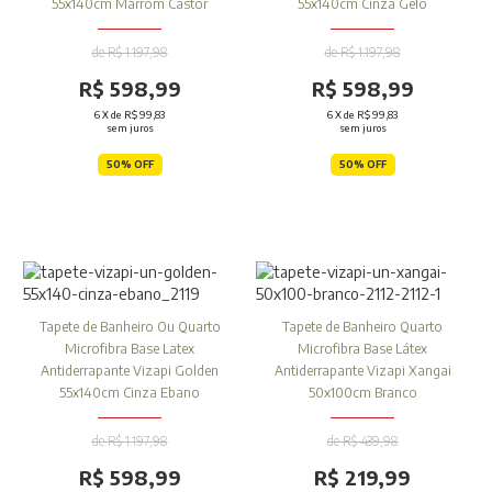
55x140cm Marrom Castor
55x140cm Cinza Gelo
de R$ 1.197,98
de R$ 1.197,98
R$ 598,99
R$ 598,99
6
X de
R$ 99,83
6
X de
R$ 99,83
sem juros
sem juros
50% OFF
50% OFF
Tapete de Banheiro Ou Quarto
Tapete de Banheiro Quarto
Microfibra Base Latex
Microfibra Base Látex
Antiderrapante Vizapi Golden
Antiderrapante Vizapi Xangai
55x140cm Cinza Ebano
50x100cm Branco
de R$ 1.197,98
de R$ 439,98
R$ 598,99
R$ 219,99