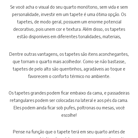
Se você acha o visual do seu quarto monótono, sem vida e sem
personalidade, investir em um tapete é uma ótima opção. Os
tapetes, de modo geral, possuem um enorme potencial
decorativo, pois unem cor e textura. Além disso, os tapetes
estão disponíveis em diferentes tonalidades, materiais,
tamanhos e formatos, o que abre as possibilidades para criar uma
decoração personalizada e interessante.
Dentre outras vantagens, os tapetes são itens aconchegantes,
que tornam o quarto mais acolhedor. Como se não bastasse,
tapetes de pelo alto são quentinhos, agradáveis ao toque e
favorecem o conforto térmico no ambiente.
Os tapetes grandes podem ficar embaixo da cama, e passadeiras
retangulares podem ser colocadas na lateral e aos pés da cama.
Eles podem ainda ficar sob pufes, poltronas ou mesas, você
escolhe!
Pense na função que o tapete terá em seu quarto antes de