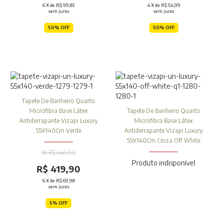
6
X de
R$ 99,83
4
X de
R$ 54,99
sem juros
sem juros
50% OFF
50% OFF
Tapete De Banheiro Quarto
Microfibra Base Látex
Tapete De Banheiro Quarto
Antiderrapante Vizapi Luxury
Microfibra Base Látex
55X140Cm Verde
Antiderrapante Vizapi Luxury
55X140Cm Cinza Off White
de R$ 442,00
Produto indisponível
R$ 419,90
6
X de
R$ 69,98
sem juros
5% OFF