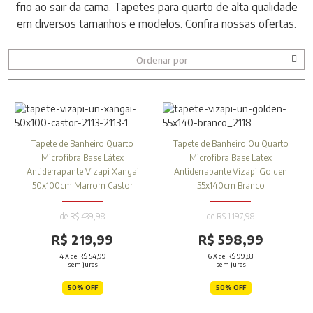
frio ao sair da cama. Tapetes para quarto de alta qualidade
em diversos tamanhos e modelos. Confira nossas ofertas.
Ordenar por
Tapete de Banheiro Quarto
Tapete de Banheiro Ou Quarto
Microfibra Base Látex
Microfibra Base Latex
Antiderrapante Vizapi Xangai
Antiderrapante Vizapi Golden
50x100cm Marrom Castor
55x140cm Branco
de R$ 439,98
de R$ 1.197,98
R$ 219,99
R$ 598,99
4
X de
R$ 54,99
6
X de
R$ 99,83
sem juros
sem juros
50% OFF
50% OFF