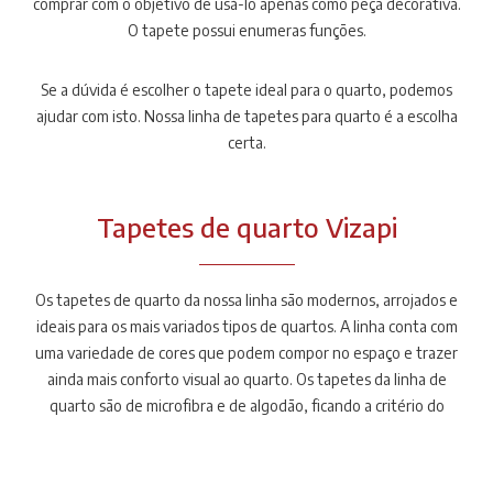
comprar com o objetivo de usá-lo apenas como peça decorativa.
O tapete possui enumeras funções.
Se a dúvida é escolher o tapete ideal para o quarto, podemos
ajudar com isto. Nossa linha de tapetes para quarto é a escolha
certa.
Tapetes de quarto Vizapi
Os tapetes de quarto da nossa linha são modernos, arrojados e
ideais para os mais variados tipos de quartos. A linha conta com
uma variedade de cores que podem compor no espaço e trazer
ainda mais conforto visual ao quarto. Os tapetes da linha de
quarto são de microfibra e de algodão, ficando a critério do
cliente escolher o que mais se encaixa ao ambiente.
Diversificados, os tapetes têm formatos em quadrado, redondo e
retangular. Além disso, oferecem segurança por possuírem base