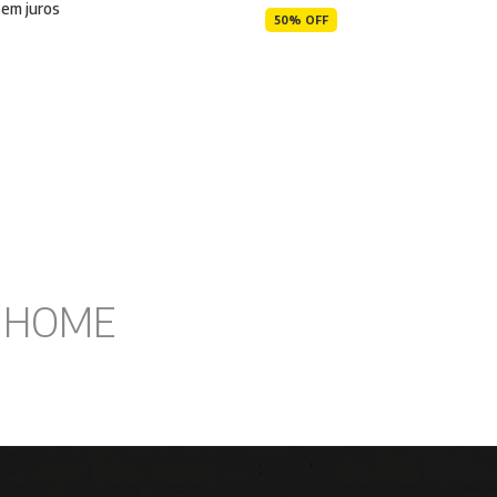
em juros
50% OFF
I HOME