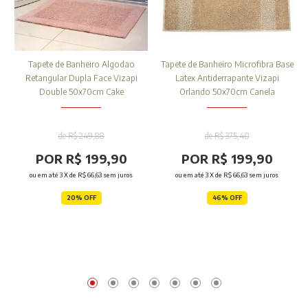
Tapete de Banheiro Algodao
Tapete de Banheiro Microfibra Base
Retangular Dupla Face Vizapi
Latex Antiderrapante Vizapi
Double 50x70cm Cake
Orlando 50x70cm Canela
de R$ 249,88
de R$ 375,40
POR R$ 199,90
POR R$ 199,90
ou em até
3
X de
R$ 66,63
sem juros
ou em até
3
X de
R$ 66,63
sem juros
20% OFF
46% OFF