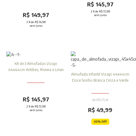
R$ 145,97
2
X de
R$ 72,98
R$ 149,97
sem juros
2
X de
R$ 74,98
sem juros
Kit de 3 Almofadas Vizapi
44x44cm Antibes, Riviera e Linen
Almofada Infantil Vizapi 44x44cm
Doce Sonho Branca Cinza e Verde
R$ 145,97
de R$ 71,41
2
X de
R$ 72,98
R$ 49,99
sem juros
30% OFF