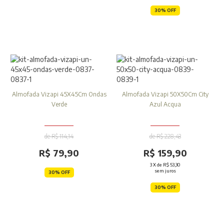
30% OFF
Almofada Vizapi 45X45Cm Ondas
Almofada Vizapi 50X50Cm City
Verde
Azul Acqua
de R$ 114,14
de R$ 228,43
R$ 79,90
R$ 159,90
3
X de
R$ 53,30
sem juros
30% OFF
30% OFF