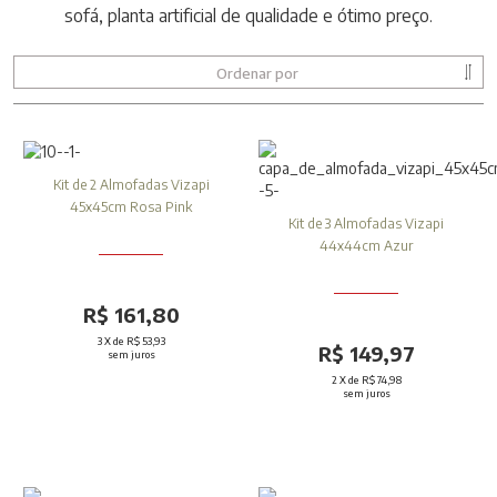
sofá, planta artificial de qualidade e ótimo preço.
Ordenar por
Kit de 2 Almofadas Vizapi
45x45cm Rosa Pink
Kit de 3 Almofadas Vizapi
44x44cm Azur
R$ 161,80
3
X de
R$ 53,93
R$ 149,97
sem juros
2
X de
R$ 74,98
sem juros