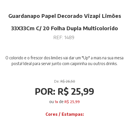
Guardanapo Papel Decorado Vizapi Limões
33X33Cm C/ 20 Folha Dupla Multicolorido
REF:
1489
O colorido e o frescor dos limões vai dar um "Up" a mais na sua mesa
posta! Ideal para servir junto com caipirinha ou outros drinks.
De:
R$ 26,50
POR:
R$ 25,99
ou
de
1
x
R$ 25,99
Cores / Estampas: