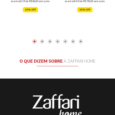
ou em até
3
X de
R$ 66,63
sem juros
ou em até
6
X de
R$ 116,65
sem juros
20% OFF
30% OFF
O QUE DIZEM SOBRE
A ZAFFARI HOME