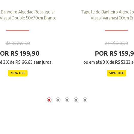
 Banheiro Algodao Retangular
Tapete de Banheiro Algodã
 Vizapi Double 50x70cm Branco
Vizapi Varanasi 60cm B
de R$ 249,88
de R$ 319,98
OR R$ 199,90
POR R$ 159,
té
3
X de
R$ 66,63
sem juros
ou em até
3
X de
R$ 53,33
s
20% OFF
50% OFF