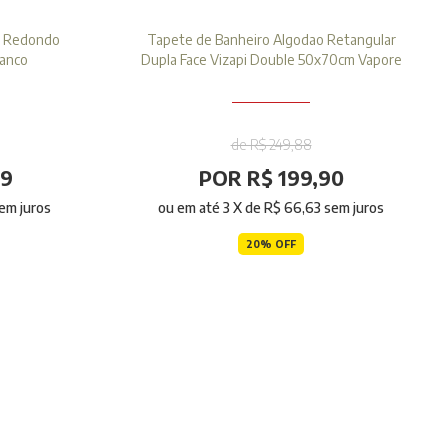
o Redondo
Tapete de Banheiro Algodao Retangular
ranco
Dupla Face Vizapi Double 50x70cm Vapore
de R$ 249,88
99
POR R$ 199,90
em juros
ou em até
3
X de
R$ 66,63
sem juros
20% OFF