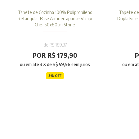
Tapete de Cozinha 100% Polipropileno
Tapete de
Retangular Base Antiderrapante Vizapi
Dupla Face
Chef 50x80cm Stone
de R$ 189,37
POR R$ 179,90
P
ou em até
3
X de
R$ 59,96
sem juros
ou em a
5% OFF