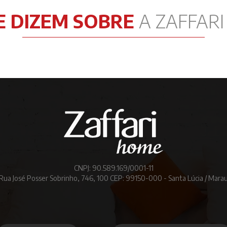
E DIZEM SOBRE
A ZAFFAR
CNPJ: 90.589.169/0001-11
Rua José Posser Sobrinho, 746, 100 CEP: 99150-000 - Santa Lúcia / Mara