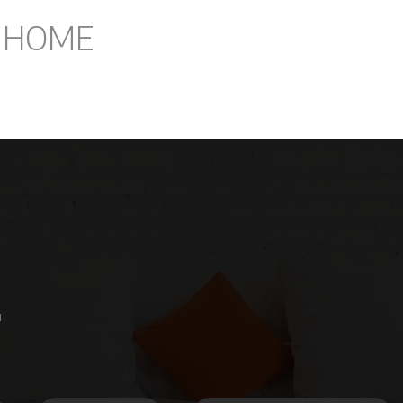
I HOME
u