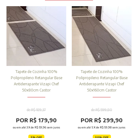
Tapete de Cozinha 100%
Tapete de Cozinha 100%
Polipropileno Retangular Base
Polipropileno Retangular Base
Antiderrapante Vizapi Chef
Antiderrapante Vizapi Chef
50x80cm Castor
50x160cm Castor
de R$ 189,37
de R$ 599,80
POR R$ 179,90
POR R$ 299,90
ou em até
3
X de
R$ 59,96
sem juros
ou em até
5
X de
R$ 59,98
sem juros
5% OFF
50% OFF