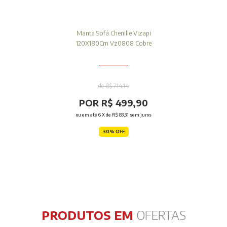
Manta Sofá Chenille Vizapi
120X180Cm Vz0808 Cobre
de R$ 714,14
POR R$ 499,90
ou em até
6
X de
R$ 83,31
sem juros
30% OFF
PRODUTOS EM
OFERTAS