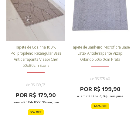
Tapete de Cozinha 100%
Tapete de Banheiro Microfibra Base
Polipropileno Retangular Base
Latex Antiderrapante Vizapi
Antiderrapante Vizapi Chef
Orlando 50x70cm Prata
50x80cm Stone
de R$ 375,40
de R$ 189,37
POR R$ 199,90
POR R$ 179,90
ou em até
3
X de
R$ 66,63
sem juros
ou em até
3
X de
R$ 59,96
sem juros
46% OFF
5% OFF