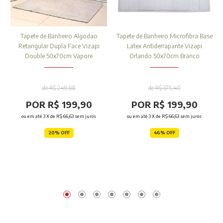
Tapete de Banheiro Algodao
Tapete de Banheiro Microfibra Base
Retangular Dupla Face Vizapi
Latex Antiderrapante Vizapi
Double 50x70cm Vapore
Orlando 50x70cm Branco
de R$ 249,88
de R$ 375,40
POR R$ 199,90
POR R$ 199,90
ou em até
3
X de
R$ 66,63
sem juros
ou em até
3
X de
R$ 66,63
sem juros
20% OFF
46% OFF