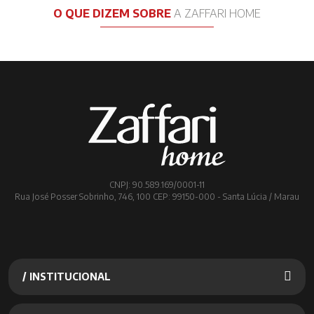
O QUE DIZEM SOBRE
A ZAFFARI HOME
CNPJ: 90.589.169/0001-11
Rua José Posser Sobrinho, 746, 100 CEP: 99150-000 - Santa Lúcia / Marau
/ INSTITUCIONAL