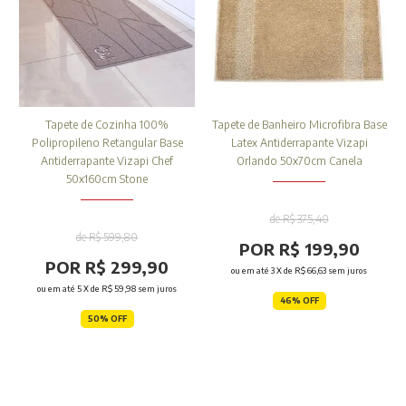
Tapete de Cozinha 100%
Tapete de Banheiro Microfibra Base
Polipropileno Retangular Base
Latex Antiderrapante Vizapi
Antiderrapante Vizapi Chef
Orlando 50x70cm Canela
50x160cm Stone
de R$ 375,40
de R$ 599,80
POR R$ 199,90
POR R$ 299,90
ou em até
3
X de
R$ 66,63
sem juros
ou em até
5
X de
R$ 59,98
sem juros
46% OFF
50% OFF