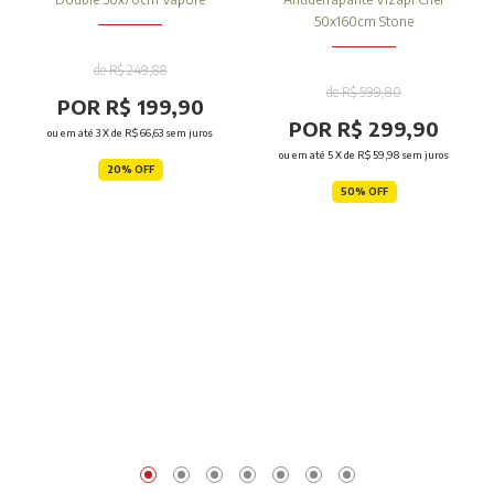
50x160cm Stone
de R$ 249,88
de R$ 599,80
POR R$ 199,90
POR R$ 299,90
ou em até
3
X de
R$ 66,63
sem juros
ou em até
5
X de
R$ 59,98
sem juros
20% OFF
50% OFF