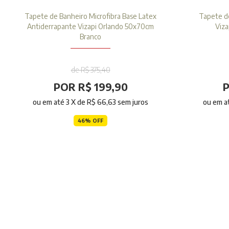
Tapete de Banheiro Microfibra Base Latex
Tapete d
Antiderrapante Vizapi Orlando 50x70cm
Viza
Branco
de R$ 375,40
POR R$ 199,90
P
ou em até
3
X de
R$ 66,63
sem juros
ou em a
46% OFF