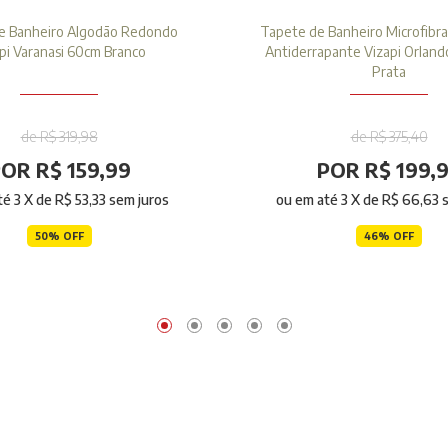
e Banheiro Algodão Redondo
Tapete de Banheiro Microfibra
pi Varanasi 60cm Branco
Antiderrapante Vizapi Orlan
Prata
de R$ 319,98
de R$ 375,40
OR R$ 159,99
POR R$ 199,
té
3
X de
R$ 53,33
sem juros
ou em até
3
X de
R$ 66,63
s
50% OFF
46% OFF