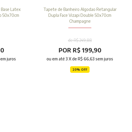
 Base Latex
Tapete de Banheiro Algodao Retangular
do 50x70cm
Dupla Face Vizapi Double 50x70cm
Champagne
de R$ 249,88
90
POR R$ 199,90
em juros
ou em até
3
X de
R$ 66,63
sem juros
20% OFF