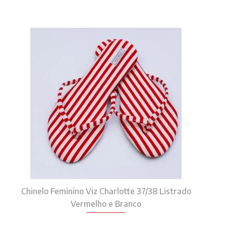
Chinelo Feminino Viz Charlotte 37/38 Listrado
Vermelho e Branco