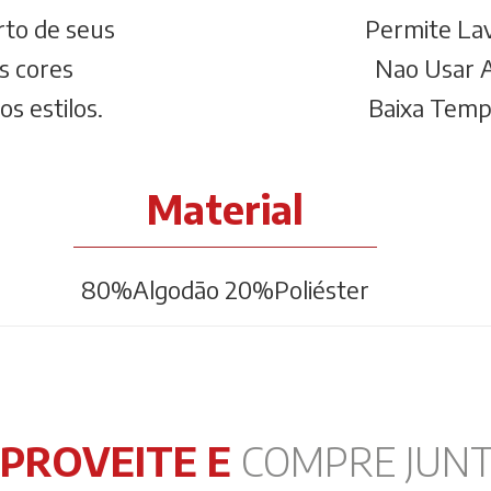
rto de seus
Permite La
s cores
Nao Usar A
s estilos.
Baixa Temp
Material
80%Algodão 20%Poliéster
PROVEITE E
COMPRE JUN