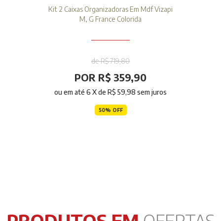
Kit 2 Caixas Organizadoras Em Mdf Vizapi
M, G France Colorida
de R$ 719,80
POR R$ 359,90
ou em até
6
X de
R$ 59,98
sem juros
50% OFF
PRODUTOS EM
OFERTAS