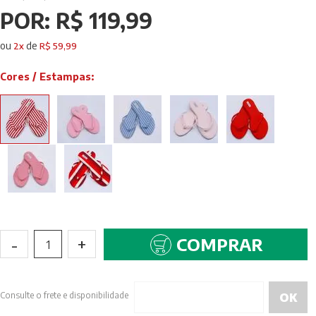
POR:
R$ 119,99
ou
de
2
x
R$ 59,99
Cores / Estampas:
-
+
COMPRAR
1
Consulte o frete e disponibilidade