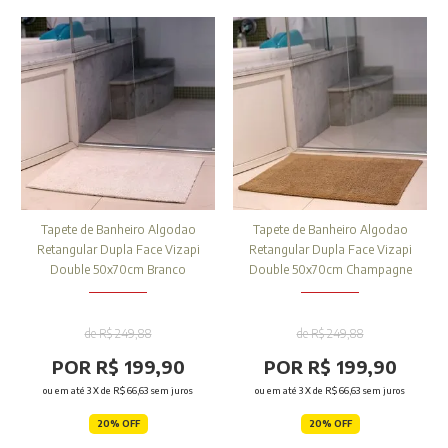
Tapete de Banheiro Algodao
Tapete de Banheiro Algodao
Retangular Dupla Face Vizapi
Retangular Dupla Face Vizapi
Double 50x70cm Branco
Double 50x70cm Champagne
de R$ 249,88
de R$ 249,88
POR R$ 199,90
POR R$ 199,90
ou em até
3
X de
R$ 66,63
sem juros
ou em até
3
X de
R$ 66,63
sem juros
20% OFF
20% OFF