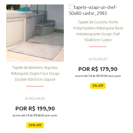
Tapete de Cozinha 100%
Polipropileno Retangular Base
Antiderrapante Vizapi Chef
50x80cm Castor
de R$ 189,37
POR R$ 179,90
Tapete de Banheiro Algodao
Retangular Dupla Face Vizapi
ou em até
3
X de
R$ 59,96
sem juros
Double 50x70cm Vapore
5% OFF
de R$ 249,88
POR R$ 199,90
ou em até
3
X de
R$ 66,63
sem juros
20% OFF