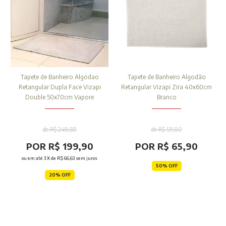
Tapete de Banheiro Algodao
Tapete de Banheiro Algodão
Retangular Dupla Face Vizapi
Retangular Vizapi Zira 40x60cm
Double 50x70cm Vapore
Branco
de R$ 249,88
de R$ 131,80
POR R$ 199,90
POR R$ 65,90
ou em até
3
X de
R$ 66,63
sem juros
50% OFF
20% OFF