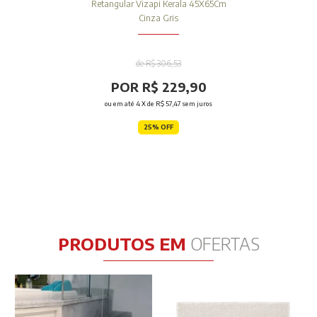
Retangular Vizapi Kerala 45X65Cm
Cinza Gris
de R$ 306,53
POR R$ 229,90
ou em até
4
X de
R$ 57,47
sem juros
25% OFF
PRODUTOS EM
OFERTAS