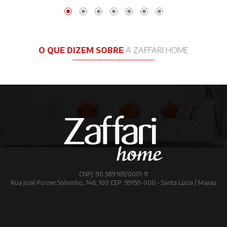
O QUE DIZEM SOBRE
A ZAFFARI HOME
CNPJ: 90.589.169/0001-11
Rua José Posser Sobrinho, 746, 100 CEP: 99150-000 - Santa Lúcia / Marau