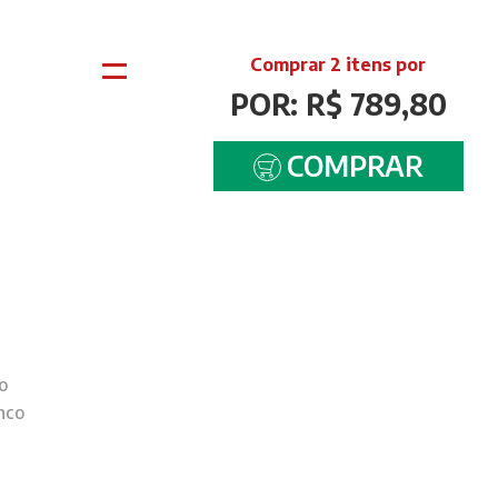
=
Comprar 2 itens por
POR: R$ 789,80
COMPRAR
o
nco