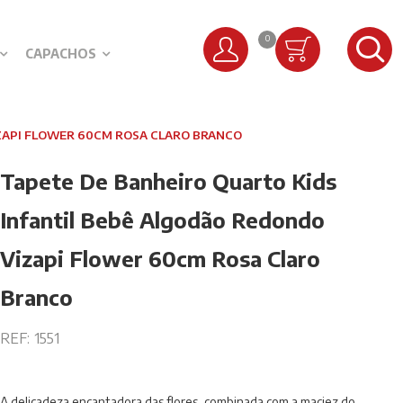
0
CAPACHOS
ZAPI FLOWER 60CM ROSA CLARO BRANCO
Tapete De Banheiro Quarto Kids
Infantil Bebê Algodão Redondo
Vizapi Flower 60cm Rosa Claro
Branco
REF:
1551
A delicadeza encantadora das flores, combinada com a maciez do