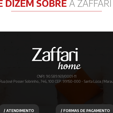
E DIZEM SOBRE
A ZAFFAR
CNPJ: 90.589.169/0001-11
Rua José Posser Sobrinho, 746, 100 CEP: 99150-000 - Santa Lúcia / Mara
/ ATENDIMENTO
/ FORMAS DE PAGAMENTO