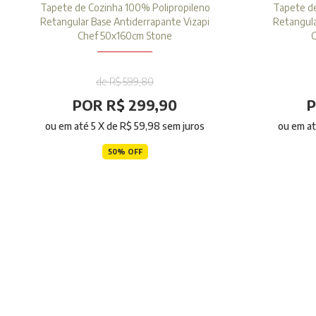
Tapete de Cozinha 100% Polipropileno
Tapete de
Retangular Base Antiderrapante Vizapi
Retangula
Chef 50x160cm Stone
C
de R$ 599,80
POR R$ 299,90
P
ou em até
5
X de
R$ 59,98
sem juros
ou em a
50% OFF