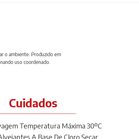
rar o ambiente. Produzido em
onando uso coordenado.
Cuidados
vagem Temperatura Máxima 30ºC
lvejantes A Base De Cloro Secar