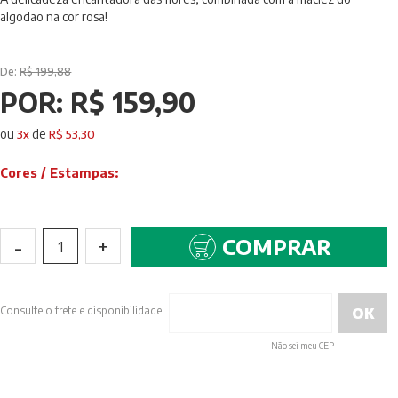
algodão na cor rosa!
De:
R$ 199,88
POR:
R$ 159,90
ou
de
3
x
R$ 53,30
Cores / Estampas:
-
+
COMPRAR
1
Consulte o frete e disponibilidade
Não sei meu CEP