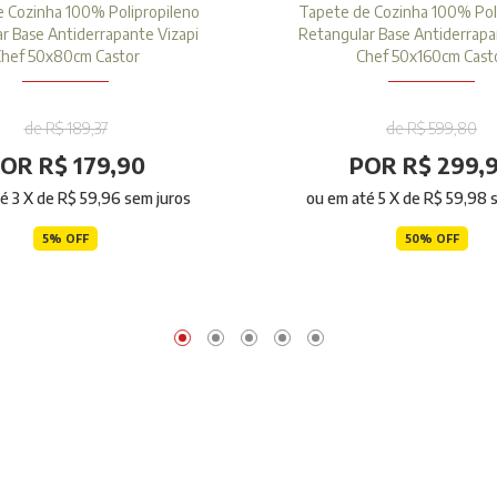
 Cozinha 100% Polipropileno
Tapete de Cozinha 100% Pol
r Base Antiderrapante Vizapi
Retangular Base Antiderrapa
hef 50x80cm Castor
Chef 50x160cm Cast
de R$ 189,37
de R$ 599,80
OR R$ 179,90
POR R$ 299,
té
3
X de
R$ 59,96
sem juros
ou em até
5
X de
R$ 59,98
s
5% OFF
50% OFF