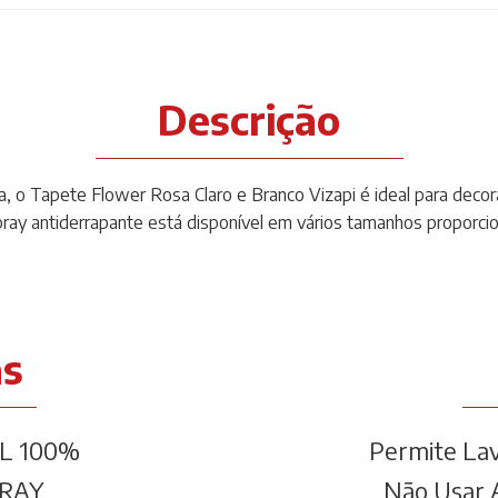
Descrição
a, o Tapete Flower Rosa Claro e Branco Vizapi é ideal para deco
ray antiderrapante está disponível em vários tamanhos proporci
as
L 100%
Permite La
RAY
Não Usar A