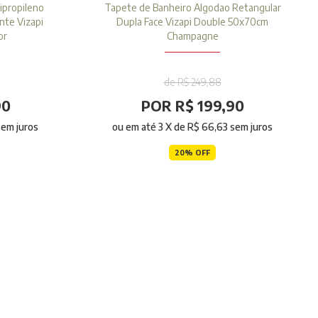
ipropileno
Tapete de Banheiro Algodao Retangular
nte Vizapi
Dupla Face Vizapi Double 50x70cm
or
Champagne
de R$ 249,88
90
POR R$ 199,90
em juros
ou em até
3
X de
R$ 66,63
sem juros
20% OFF