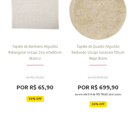
Tapete de Banheiro Algodão
Tapete de Quarto Algodão
Retangular Vizapi Zira 40x60cm
Redondo Vizapi Varanasi 150cm
Branco
Bege Stone
de R$ 131,80
de R$ 999,86
POR R$ 65,90
POR R$ 699,90
ou em até
6
X de
R$ 116,65
sem juros
50% OFF
30% OFF