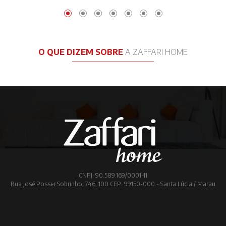
O QUE DIZEM SOBRE
A ZAFFARI HOME
CNPJ: 90.589.169/0001-11
Rua José Posser Sobrinho, 746, 100 CEP: 99150-000 - Santa Lúcia / Marau