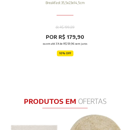
Breakfast 35,5x23x14,5cm
de R$ 199,89
POR R$ 179,90
ou em até
3
X de
R$ 59,96
sem juros
10% OFF
PRODUTOS EM
OFERTAS