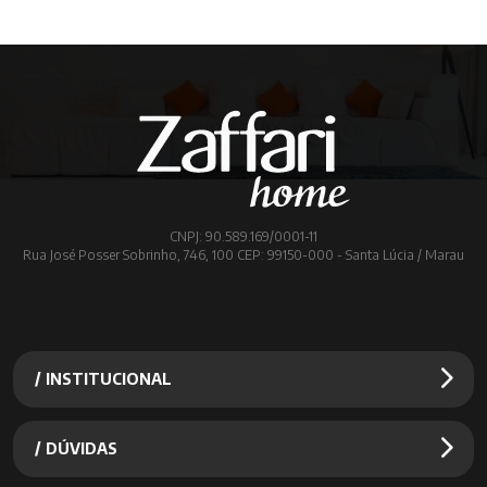
CNPJ: 90.589.169/0001-11
Rua José Posser Sobrinho, 746, 100 CEP: 99150-000 - Santa Lúcia / Marau
/ INSTITUCIONAL
/ DÚVIDAS