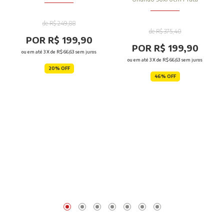
de R$ 249,88
de R$ 375,40
POR R$ 199,90
POR R$ 199,90
ou em até
3
X de
R$ 66,63
sem juros
ou em até
3
X de
R$ 66,63
sem juros
20% OFF
46% OFF